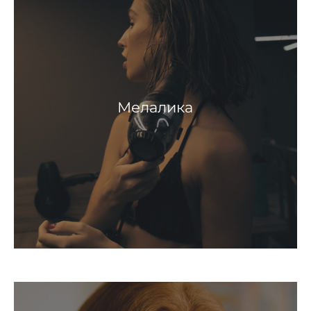
Мелалика